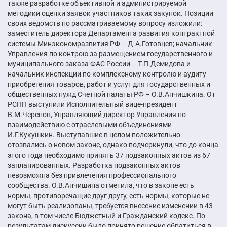
также разработке объективной и администрируемой
методики оценки заявок участников таких закупок. Позиции
своих ведомств по рассматриваемому вопросу изложили:
заместитель директора Департамента развития контрактной
системы Минэкономразвития РФ – Д.А.Готовцев; начальник
Управления по контрою за размещением государственного и
муниципального заказа ФАС России – Т.П.Демидова и
начальник инспекции по комплексному контролю и аудиту
приобретения товаров, работ и услуг для государственных и
общественных нужд Счетной палаты РФ – О.В.Анчишкина. От
РСПП выступили Исполнительный вице-президент
В.М.Черепов, Управляющий директор Управления по
взаимодействию с отраслевыми объединениями
И.Г.Кукушкин. Выступавшие в целом положительно
отозвались о новом законе, однако подчеркнули, что до конца
этого года необходимо принять 37 подзаконных актов из 67
запланированных. Разработка подзаконных актов
невозможна без привлечения профессионального
сообщества. О.В.Анчишина отметила, что в законе есть
нормы, противоречащие друг другу, есть нормы, которые не
могут быть реализованы, требуется внесение изменении в 43
закона, в том числе Бюджетный и Гражданский кодекс. По
результатам дискуссии было принято решение обратиться в