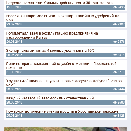
Недропользователи Колымы добыли почти 30 тонн золота
15.10.2018
2495
Россия в январе-мае снизила экспорт калийных удобрений на
5,5%
23.07.2018
2902
Полиметалл ввел в эксплуатацию предприятия на
месторождении Кызыл
26.06.2018
2476
Экспорт алюминия за 4 месяца увеличен на 16%
06.06.2018
2814
День ветерана таможенной службы отметили в Ярославской
таможне
31.05.2018
3711
"Группа ГАЗ" начала выпускать новые модели автобусов "Вектор
Next"
28.05.2018
2444
Каждый четвертый автомобиль - отечественный
28.05.2018
2688
Пожарно-тактические учения прошли в Ярославской таможне
25.05.2018
3823