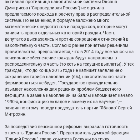
активная противница накопительной системы Оксана
Дмитриева ("Справедливая Россия") не оценила
предлагаемого подхода к расчету прав в распределительной
системе. По ее мнению, в формуле заложено много
математических недостатков и парадоксов, которые могут
занизить права отдельных категорий граждан. Часть
депутатов высказались и против сокращения отчислений в
накопительную часть. Согласно ранее принятым решениям
правительства, предполагается, что в 2014 году все взносы на
пенсионное обеспечение граждан будут направлены в
распределительную часть (то есть на текущие выплаты). У тех
граждан, кто до конца 2015 года не напишет заявление о
сохранении тарифа накоплений (6%), накопительная часть
формироваться не будет. "Государство принудительно
изымает накопления для решения проблем бюджетного
дефицита, а замена накоплений на баллы напоминает начало
1990-х, конфискацию вкладов и замену их на ваучеры",—
заявил по этому поводу председатель партии "Яблоко" Сергей
Митрохин.
За последствия пенсионной реформы выразила готовность
отвечать "Единая Россия". Представитель думской фракции
"Единой России", глава комитета Госдумы по труду,