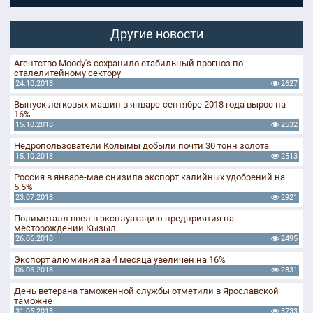
Другие новости
Агентство Moody's сохранило стабильный прогноз по
сталелитейному сектору
24.10.2018
2627
Выпуск легковых машин в январе-сентябре 2018 года вырос на
16%
15.10.2018
2532
Недропользователи Колымы добыли почти 30 тонн золота
15.10.2018
2513
Россия в январе-мае снизила экспорт калийных удобрений на
5,5%
23.07.2018
2921
Полиметалл ввел в эксплуатацию предприятия на
месторождении Кызыл
26.06.2018
2495
Экспорт алюминия за 4 месяца увеличен на 16%
06.06.2018
2831
День ветерана таможенной службы отметили в Ярославской
таможне
31.05.2018
3733