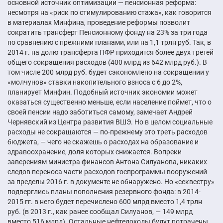
основной источник оптимизации — пенсионная реформа:
несмотря на «риск по стимулированию стажа», как говорится
в материалах Минфина, проведение реформы позволит
сократить трансферт Пенсионному фонду на 23% за три года
по сравнению с прежними планами, или на 1,1 трлн руб. Так, в
2014 г. на долю трансферта ПФР приходится более двух третей
общего сокращения расходов (400 млрд из 642 млрд руб.). В
том числе 200 млрд руб. будет сэкономлено на сокращении у
«молчунов» ставки накопительного взноса с 6 до 2%,
планирует Минфин. Подобный источник экономии может
оказаться существенно меньше, если население поймет, что о
своей пенсии надо заботиться самому, замечает Андрей
Чернявский из Центра развития ВШЭ. Но в целом социальные
расходы не сокращаются — по-прежнему это треть расходов
бюджета, — чего не скажешь о расходах на образование и
здравоохранение, доля которых снижается. Вопреки
заверениям министра финансов Антона Силуанова, никаких
следов переноса части расходов госпрограммы вооружений
за пределы 2016 г. в документе не обнаружено. Но «секвестру»
подверглись планы пополнения резервного фонда: в 2014-
2015 гг. в него будет перечислено 600 млрд вместо 1,4 трлн
руб. (в 2013 г., как ранее сообщал Силуанов, — 149 млрд
вместо 516 млрд). Остальные нефтедоходы будут потрачены.