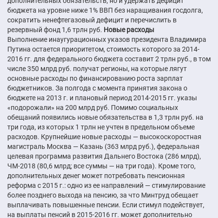
дополнительных обязательств, но и удержать дефицит
бюджета на уровне ниже 1% ВВП без наращивания госдолга,
сократить ненефтегазовый дефицит и перечислить в
резервный фонд 1,6 трлн руб.
Новые расходы
Выполнение инаугурационных указов президента Владимира
Путина остается приоритетом, стоимость которого за 2014-
2016 гг. для федерального бюджета составит 2 трлн руб., в том
числе 350 млрд руб. получат регионы, на которые лягут
основные расходы по финансированию роста зарплат
бюджетников. За полгода с момента принятия закона о
бюджете на 2013 г. и плановый период 2014-2015 гг. указы
«подорожали» на 200 млрд руб. Помимо социальных
обещаний появились новые обязательства в 1,3 трлн руб. на
три года, из которых 1 трлн не учтен в предельном объеме
расходов. Крупнейшие новые расходы — высокоскоростная
магистраль Москва — Казань (363 млрд руб.), федеральная
целевая программа развития Дальнего Востока (286 млрд),
ЧМ-2018 (80,6 млрд; все суммы — на три года). Кроме того,
дополнительных денег может потребовать пенсионная
реформа с 2015 г.: одно из ее направлений — стимулирование
более позднего выхода на пенсию, за что Минтруд обещает
выплачивать повышенные пенсии. Если стимул подействует,
на выплаты пенсий в 2015-2016 гг. может дополнительно