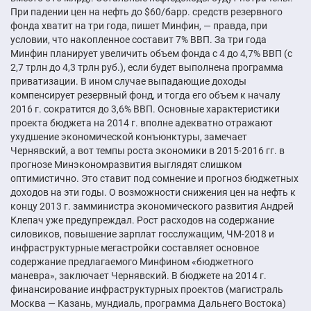
При падении цен на нефть до $60/барр. средств резервного
фонда хватит на три года, пишет Минфин, — правда, при
условии, что накопленное составит 7% ВВП. За три года
Минфин планирует увеличить объем фонда с 4 до 4,7% ВВП (с
2,7 трлн до 4,3 трлн руб.), если будет выполнена программа
приватизации. В ином случае выпадающие доходы
компенсирует резервный фонд, и тогда его объем к началу
2016 г. сократится до 3,6% ВВП. Основные характеристики
проекта бюджета на 2014 г. вполне адекватно отражают
ухудшение экономической конъюнктуры, замечает
Чернявский, а вот темпы роста экономики в 2015-2016 гг. в
прогнозе Минэкономразвития выглядят слишком
оптимистично. Это ставит под сомнение и прогноз бюджетных
доходов на эти годы. О возможности снижения цен на нефть к
концу 2013 г. замминистра экономического развития Андрей
Клепач уже предупреждал. Рост расходов на содержание
силовиков, повышение зарплат госслужащим, ЧМ-2018 и
инфраструктурные мегастройки составляет основное
содержание предлагаемого Минфином «бюджетного
маневра», заключает Чернявский. В бюджете на 2014 г.
финансирование инфраструктурных проектов (магистраль
Москва — Казань, мундиаль, программа Дальнего Востока)