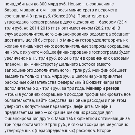
понадобиться до 300 млрд руб. Новые — в сравнении с
базовым вариантом — запросы министерств и ведомств
составили 4,8 трлн руб. (более 20%). Правительство
утверждало госпрограммы в двух сценариях — базовом (23,4
трлн руб. на 2014-2016 гг.) и оптимистичном (28,2 трлн). В
случае дополнительного финансирования ведомства обещают
достигать целей быстрее. Но Минфин готов удовлетворить их
желания лишь частично: дополнительные запросы сокращены
на 75%, с их учетом общее финансирование госпрограмм будет
увеличено на 1,3 трлн руб. до 24,6 трлн в сравнении с базовым
планом. Так, министерству Дальнего Востока вместо
запрошенного дополнительного 1 трлн руб. Минфин обещает
выделить только 148,2 млрд руб. В целом на уже принятые
расходные обязательства федеральный бюджет направит
дополнительно 2,7 трлн руб. за три года.
Маневр и резерв
Чтобы в условиях сокращения доходов профинансировать все
обязательства, найти средства на новые расходы и при этом
удержать допустимые параметры дефицита, Минфин
предлагает маневр — сокращение одних расходов для
финансирования других. Масштаб бюджетной оптимизации за
три года составит 2,9 трлн руб., включая сокращение условно
утвержденных (нераспределенных) расходов. Второй