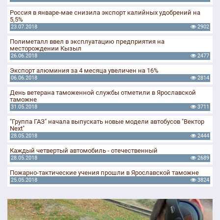
Россия в январе-мае снизила экспорт калийных удобрений на
5,5%
23.07.2018
2902
Полиметалл ввел в эксплуатацию предприятия на
месторождении Кызыл
26.06.2018
2477
Экспорт алюминия за 4 месяца увеличен на 16%
06.06.2018
2814
День ветерана таможенной службы отметили в Ярославской
таможне
31.05.2018
3711
"Группа ГАЗ" начала выпускать новые модели автобусов "Вектор
Next"
28.05.2018
2444
Каждый четвертый автомобиль - отечественный
28.05.2018
2689
Пожарно-тактические учения прошли в Ярославской таможне
25.05.2018
3824