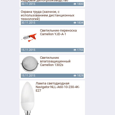
Кадровое делопрозизводство
30.11.2015
1800
Охрана труда (заочное, с
использованием дистанционных
технологий)
30.11.2015
1834
Светильник-переноска
Camelion YJD-A-1
15.11.2015
1755
Светильник
влагозащищенный
Camelion 1302s
15.11.2015
1829
Лампа светодиодная
Navigator NLL-A60-10-230-4K-
E27