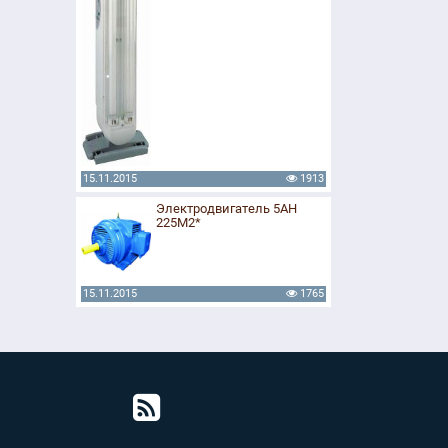
15.11.2015
1913
Электродвигатель 5АН
225М2*
15.11.2015
1765