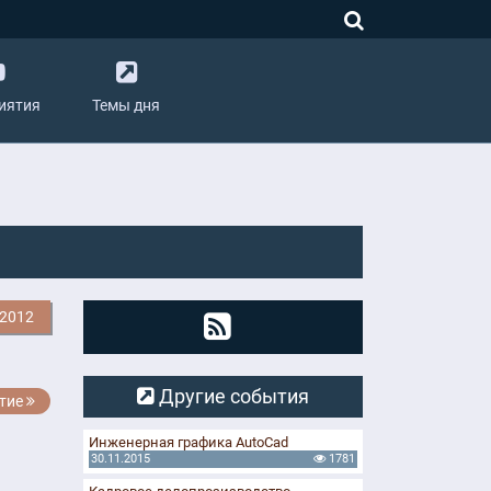
иятия
Темы дня
.2012
Другие события
тие
Инженерная графика AutoCad
30.11.2015
1781