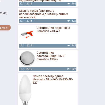
Кадровое делопрозизводство
30.11.2015
1792
Охрана труда (заочное, с
хеме,
использованием дистанционных
технологий)
30.11.2015
1820
тие
Светильник-переноска
Camelion YJD-A-1
15.11.2015
1745
Светильник
влагозащищенный
Camelion 1302s
15.11.2015
1822
Лампа светодиодная
Navigator NLL-A60-10-230-4K-
E27