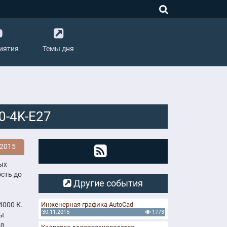
иятия
Темы дня
0-4K-E27
.2015
ых
сть до
Другие события
4000 К.
Инженерная графика AutoCad
30.11.2015
1773
ры
ол