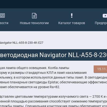
вости
Новые технологии
Каталог товаров
Предпр
vigator NLL-A55-8-230-4K-E27
ветодиодная Navigator NLL-A55-8-23
ющая лампа общего освещения. Колба лампы
15.11
форму и размеры стандартных КЛЛ и ламп накаливания
тильнику, в котором используются данные типы ламп. В светодиодн
вные планарные светодиоды Epistar, обеспечивающие эффективно
ламп обеспечивается на уровне Ra>82.
дставлен цветовыми температурами излучаемого света — 2700 K и 
ченной площадью рассеивания способствует снижению температу
 службы лампы. Специальная конструкция лампы обеспечивает уг