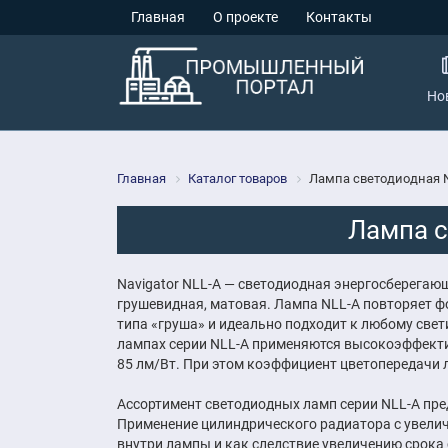
Главная
О проекте
Контакты
Но
Главная
Каталог товаров
Лампа светодиодная Na
Лампа с
Navigator NLL-A — светодиодная энергосберега
грушевидная, матовая. Лампа NLL-A повторяет 
типа «груша» и идеально подходит к любому све
лампах серии NLL-A применяются высокоэффекти
85 лм/Вт. При этом коэффициент цветопередачи 
Ассортимент светодиодных ламп серии NLL-A пре
Применение цилиндрического радиатора с увели
внутри лампы и как следствие увеличению срока