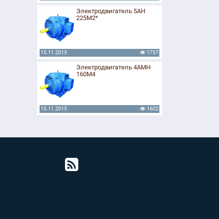
Электродвигатель 5АН
225М2*
15.11.2015
1757
Электродвигатель 4АМН
160М4
15.11.2015
1602