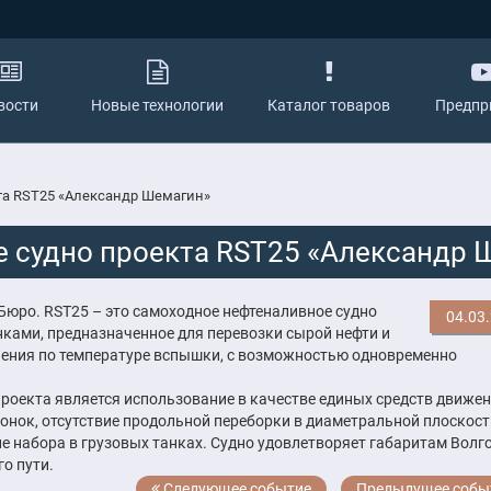
вости
Новые технологии
Каталог товаров
Предпр
та RST25 «Александр Шемагин»
е судно проекта RST25 «Александр 
юро. RST25 – это самоходное нефтеналивное судно
04.03
нками, предназначенное для перевозки сырой нефти и
ичения по температуре вспышки, с возможностью одновременно
роекта является использование в качестве единых средств движен
нок, отсутствие продольной переборки в диаметральной плоскост
е набора в грузовых танках. Судно удовлетворяет габаритам Волго
о пути.
Следующее событие
Предыдущее собы