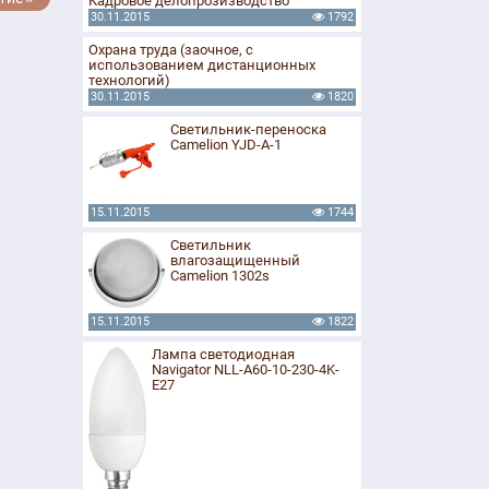
Кадровое делопрозизводство
30.11.2015
1792
Охрана труда (заочное, с
использованием дистанционных
технологий)
30.11.2015
1820
Светильник-переноска
Camelion YJD-A-1
15.11.2015
1744
Светильник
влагозащищенный
Camelion 1302s
15.11.2015
1822
Лампа светодиодная
Navigator NLL-A60-10-230-4K-
E27