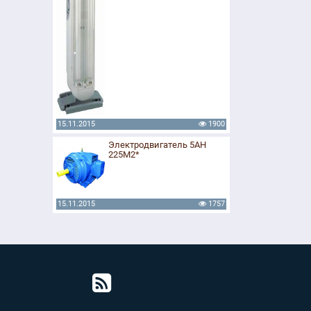
15.11.2015
1900
Электродвигатель 5АН
225М2*
15.11.2015
1757