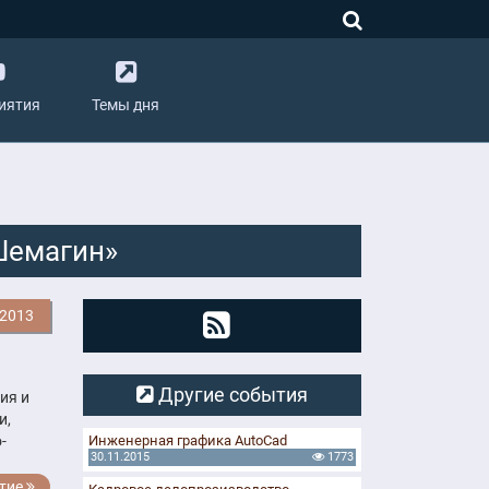
иятия
Темы дня
Шемагин»
.2013
Другие события
ия и
и,
-
Инженерная графика AutoCad
30.11.2015
1773
тие