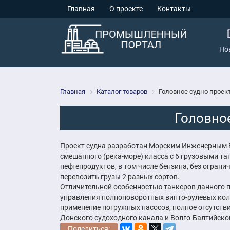
Главная
О проекте
Контакты
Но
Главная
Каталог товаров
Головное судно проек
Головно
Проект судна разработан Морским Инженерным Б
смешанного (река-море) класса с 6 грузовыми та
нефтепродуктов, в том числе бензина, без огран
перевозить грузы 2 разных сортов.
Отличительной особенностью танкеров данного п
управления полноповоротных винто-рулевых коло
применение погружных насосов, полное отсутстви
Донского судоходного канала и Волго-Балтийског
Поделиться: