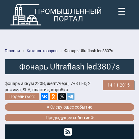
☰
Главная
Каталог товаров
Фонарь Ultraflash led3807s
Фонарь Ultraflash led3807s
фонарь аккум 220В, желт/черн, 7+8 LED, 2
14.11.2015
режима, SLA, пластик, коробка
Поделиться:
Следующее событие
Предыдущее событие