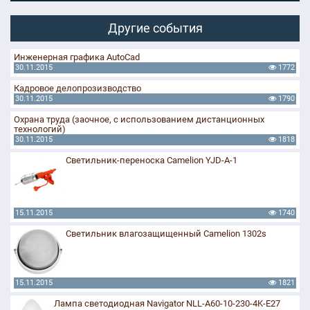
Другие события
Инженерная графика AutoCad
30.11.2015
1772
Кадровое делопрозизводство
30.11.2015
1790
Охрана труда (заочное, с использованием дистанционных
технологий)
30.11.2015
1818
Светильник-переноска Camelion YJD-A-1
15.11.2015
1740
Светильник влагозащищенный Camelion 1302s
15.11.2015
1821
Лампа светодиодная Navigator NLL-A60-10-230-4K-E27