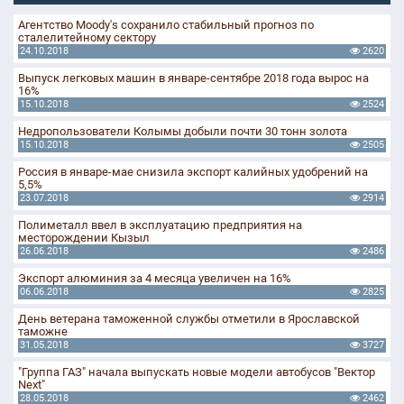
Агентство Moody's сохранило стабильный прогноз по
сталелитейному сектору
24.10.2018
2620
Выпуск легковых машин в январе-сентябре 2018 года вырос на
16%
15.10.2018
2524
Недропользователи Колымы добыли почти 30 тонн золота
15.10.2018
2505
Россия в январе-мае снизила экспорт калийных удобрений на
5,5%
23.07.2018
2914
Полиметалл ввел в эксплуатацию предприятия на
месторождении Кызыл
26.06.2018
2486
Экспорт алюминия за 4 месяца увеличен на 16%
06.06.2018
2825
День ветерана таможенной службы отметили в Ярославской
таможне
31.05.2018
3727
"Группа ГАЗ" начала выпускать новые модели автобусов "Вектор
Next"
28.05.2018
2462