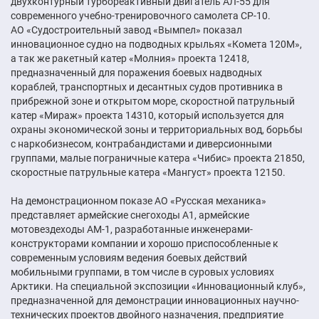
двухконтурный турбореактивный двигатель АЛ-55 для
современного учебно-тренировочного самолета СР-10.
АО «Судостроительный завод «Вымпел» показал
инновационное судно на подводных крыльях «Комета 120М»,
а так же ракетный катер «Молния» проекта 12418,
предназначенный для поражения боевых надводных
кораблей, транспортных и десантных судов противника в
прибрежной зоне и открытом море, скоростной патрульный
катер «Мираж» проекта 14310, который используется для
охраны экономической зоны и территориальных вод, борьбы
с наркобизнесом, контрабандистами и диверсионными
группами, малые пограничные катера «Чибис» проекта 21850,
скоростные патрульные катера «Мангуст» проекта 12150.
На демонстрационном показе АО «Русская механика»
представляет армейские снегоходы А1, армейские
мотовездеходы АМ-1, разработанные инженерами-
конструкторами компании и хорошо приспособленные к
современным условиям ведения боевых действий
мобильными группами, в том числе в суровых условиях
Арктики. На специальной экспозиции «Инновационный клуб»,
предназначенной для демонстрации инновационных научно-
технических проектов двойного назначения, предприятие