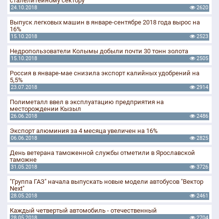
сталелитейному сектору
24.10.2018
2620
Выпуск легковых машин в январе-сентябре 2018 года вырос на
16%
15.10.2018
2523
Недропользователи Колымы добыли почти 30 тонн золота
15.10.2018
2505
Россия в январе-мае снизила экспорт калийных удобрений на
5,5%
23.07.2018
2914
Полиметалл ввел в эксплуатацию предприятия на
месторождении Кызыл
26.06.2018
2486
Экспорт алюминия за 4 месяца увеличен на 16%
06.06.2018
2825
День ветерана таможенной службы отметили в Ярославской
таможне
31.05.2018
3726
"Группа ГАЗ" начала выпускать новые модели автобусов "Вектор
Next"
28.05.2018
2461
Каждый четвертый автомобиль - отечественный
28.05.2018
2704