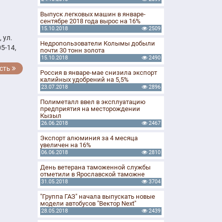
Выпуск легковых машин в январе-
сентябре 2018 года вырос на 16%
15.10.2018
2509
 ул.
Недропользователи Колымы добыли
5-14,
почти 30 тонн золота
15.10.2018
2490
сть
Россия в январе-мае снизила экспорт
калийных удобрений на 5,5%
23.07.2018
2896
Полиметалл ввел в эксплуатацию
предприятия на месторождении
Кызыл
26.06.2018
2467
Экспорт алюминия за 4 месяца
увеличен на 16%
06.06.2018
2810
День ветерана таможенной службы
отметили в Ярославской таможне
31.05.2018
3704
"Группа ГАЗ" начала выпускать новые
модели автобусов "Вектор Next"
28.05.2018
2439