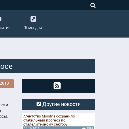
иятия
Темы дня
росе
.2013
Другие новости
асти
м
рсы,
Агентство Moody's сохранило
стабильный прогноз по
сталелитейному сектору
24.10.2018
2599