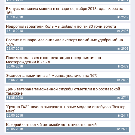
Выпуск легковых машин в январе-сентябре 2018 года вырос на
16%
15.10.2018
2519
Недропользователи Колымы добыли почти 30 тонн золота
15.10.2018
2498
Россия в январе-мае снизила экспорт калийных удобрений на
5,5%
23.07.2018
2905
Полиметалл ввел в эксплуатацию предприятия на
месторождении Кызыл
26.06.2018
2479
Экспорт алюминия за 4 месяца увеличен на 16%
06.06.2018
2818
День ветерана таможенной службы отметили в Ярославской
таможне
31.05.2018
3714
"Группа ГАЗ" начала выпускать новые модели автобусов "Вектор
Next"
28.05.2018
2447
Каждый четвертый автомобиль - отечественный
28.05.2018
2693