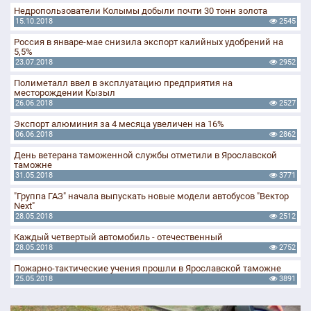
Недропользователи Колымы добыли почти 30 тонн золота
15.10.2018
2545
Россия в январе-мае снизила экспорт калийных удобрений на
5,5%
23.07.2018
2952
Полиметалл ввел в эксплуатацию предприятия на
месторождении Кызыл
26.06.2018
2527
Экспорт алюминия за 4 месяца увеличен на 16%
06.06.2018
2862
День ветерана таможенной службы отметили в Ярославской
таможне
31.05.2018
3771
"Группа ГАЗ" начала выпускать новые модели автобусов "Вектор
Next"
28.05.2018
2512
Каждый четвертый автомобиль - отечественный
28.05.2018
2752
Пожарно-тактические учения прошли в Ярославской таможне
25.05.2018
3891