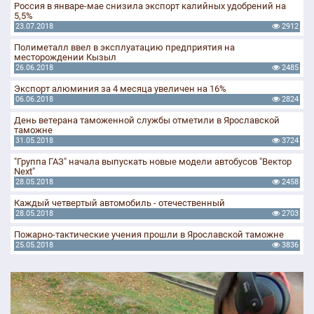
Россия в январе-мае снизила экспорт калийных удобрений на
5,5%
23.07.2018
2912
Полиметалл ввел в эксплуатацию предприятия на
месторождении Кызыл
26.06.2018
2485
Экспорт алюминия за 4 месяца увеличен на 16%
06.06.2018
2824
День ветерана таможенной службы отметили в Ярославской
таможне
31.05.2018
3724
"Группа ГАЗ" начала выпускать новые модели автобусов "Вектор
Next"
28.05.2018
2458
Каждый четвертый автомобиль - отечественный
28.05.2018
2703
Пожарно-тактические учения прошли в Ярославской таможне
25.05.2018
3836