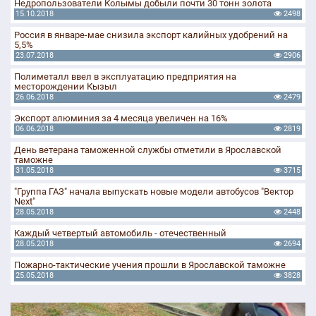
Недропользователи Колымы добыли почти 30 тонн золота
15.10.2018
2498
Россия в январе-мае снизила экспорт калийных удобрений на
5,5%
23.07.2018
2906
Полиметалл ввел в эксплуатацию предприятия на
месторождении Кызыл
26.06.2018
2479
Экспорт алюминия за 4 месяца увеличен на 16%
06.06.2018
2819
День ветерана таможенной службы отметили в Ярославской
таможне
31.05.2018
3715
"Группа ГАЗ" начала выпускать новые модели автобусов "Вектор
Next"
28.05.2018
2448
Каждый четвертый автомобиль - отечественный
28.05.2018
2694
Пожарно-тактические учения прошли в Ярославской таможне
25.05.2018
3828