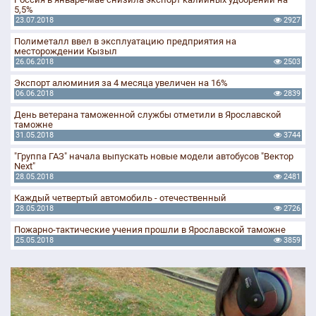
5,5%
23.07.2018
2927
Полиметалл ввел в эксплуатацию предприятия на
месторождении Кызыл
26.06.2018
2503
Экспорт алюминия за 4 месяца увеличен на 16%
06.06.2018
2839
День ветерана таможенной службы отметили в Ярославской
таможне
31.05.2018
3744
"Группа ГАЗ" начала выпускать новые модели автобусов "Вектор
Next"
28.05.2018
2481
Каждый четвертый автомобиль - отечественный
28.05.2018
2726
Пожарно-тактические учения прошли в Ярославской таможне
25.05.2018
3859