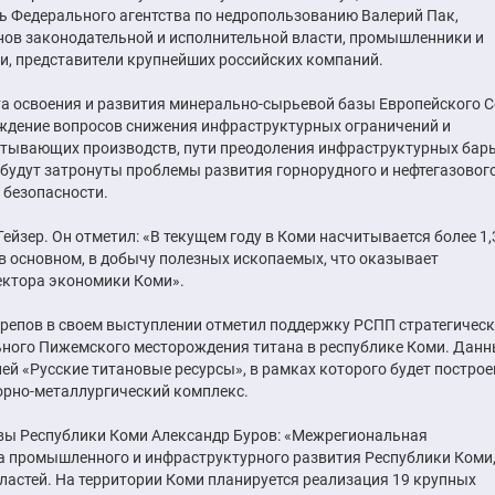
ль Федерального агентства по недропользованию Валерий Пак,
нов законодательной и исполнительной власти, промышленники и
и, представители крупнейших российских компаний.
а освоения и развития минерально-сырьевой базы Европейского 
суждение вопросов снижения инфраструктурных ограничений и
атывающих производств, пути преодоления инфраструктурных барь
 будут затронуты проблемы развития горнорудного и нефтегазовог
 безопасности.
йзер. Он отметил: «В текущем году в Коми насчитывается более 1,
 основном, в добычу полезных ископаемых, что оказывает
ектора экономики Коми».
репов в своем выступлении отметил поддержку РСПП стратегическ
ьного Пижемского месторождения титана в республике Коми. Дан
ей «Русские титановые ресурсы», в рамках которого будет построе
рно-металлургический комплекс.
лавы Республики Коми Александр Буров: «Межрегиональная
 промышленного и инфраструктурного развития Республики Коми
ластей. На территории Коми планируется реализация 19 крупных