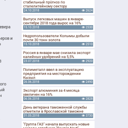
стабильный прогноз по
сталелитейному сектору
24.10.2018
2624
Выпуск легковых машин в январе-
сентябре 2018 года вырос на 16%
Севера
15.10.2018
2530
Недропользователи Колымы добыли
еров и
почти 30 тонн золота
о
15.10.2018
2510
Россия в январе-мае снизила экспорт
калийных удобрений на 5,5%
3
23.07.2018
2920
Полиметалл ввел в эксплуатацию
предприятия на месторождении
Кызыл
26.06.2018
2490
ого
ный
Экспорт алюминия за 4 месяца
увеличен на 16%
н
06.06.2018
2828
День ветерана таможенной службы
отметили в Ярославской таможне
31.05.2018
3730
,
"Группа ГАЗ" начала выпускать новые