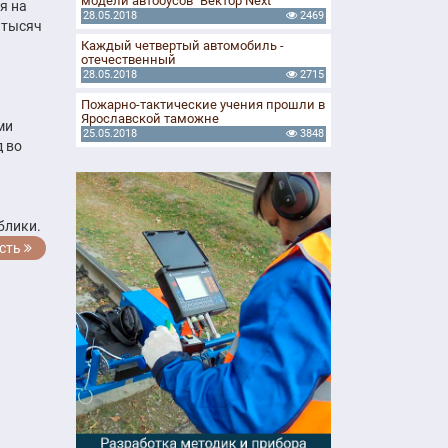
модели автобусов "Вектор Next"
я на
28.05.2018
2469
 тысяч
Каждый четвертый автомобиль -
отечественный
28.05.2018
2715
Пожарно-тактические учения прошли в
Ярославской таможне
ми
25.05.2018
3848
д во
блики.
сть