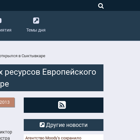
иятия
Темы дня
открылся в Сыктывкаре
 ресурсов Европейского
аре
.2013
Другие новости
Виктор
истра
Агентство Moody's сохранило