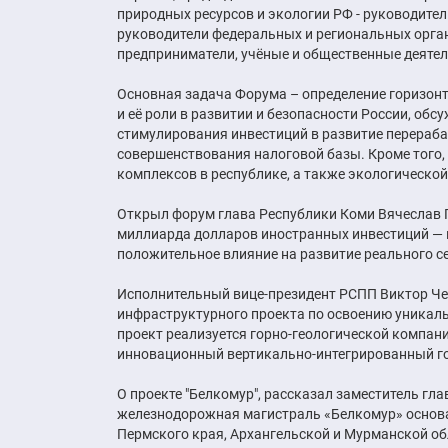
природных ресурсов и экологии РФ - руководите
руководители федеральных и региональных орга
предприниматели, учёные и общественные деятел
Основная задача Форума – определение горизонт
и её роли в развитии и безопасности России, об
стимулирования инвестиций в развитие перераб
совершенствования налоговой базы. Кроме того,
комплексов в республике, а также экологической
Открыл форум глава Республики Коми Вячеслав Ге
миллиарда долларов иностранных инвестиций — в
положительное влияние на развитие реального с
Исполнительный вице-президент РСПП Виктор Че
инфраструктурного проекта по освоению уникал
проект реализуется горно-геологической компани
инновационный вертикально-интегрированный го
О проекте "Белкомур", рассказал заместитель г
железнодорожная магистраль «Белкомур» основа
Пермского края, Архангельской и Мурманской об