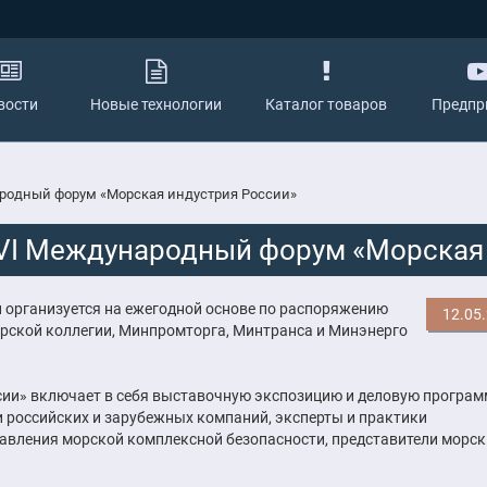
вости
Новые технологии
Каталог товаров
Предпр
ародный форум «Морская индустрия России»
VI Международный форум «Морская
н организуется на ежегодной основе по распоряжению
12.05
рской коллегии, Минпромторга, Минтранса и Минэнерго
и» включает в себя выставочную экспозицию и деловую программ
 российских и зарубежных компаний, эксперты и практики
равления морской комплексной безопасности, представители морск