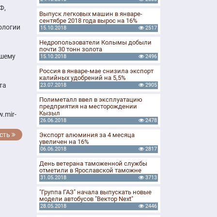
Ф,
Выпуск легковых машин в январе-
сентябре 2018 года вырос на 16%
ологии
15.10.2018
2517
Недропользователи Колымы добыли
почти 30 тонн золота
йшему
15.10.2018
2496
Россия в январе-мае снизила экспорт
калийных удобрений на 5,5%
та
23.07.2018
2905
Полиметалл ввел в эксплуатацию
предприятия на месторождении
Кызыл
.mir-
26.06.2018
2478
сть
Экспорт алюминия за 4 месяца
увеличен на 16%
06.06.2018
2817
День ветерана таможенной службы
отметили в Ярославской таможне
31.05.2018
3713
"Группа ГАЗ" начала выпускать новые
модели автобусов "Вектор Next"
28.05.2018
2446