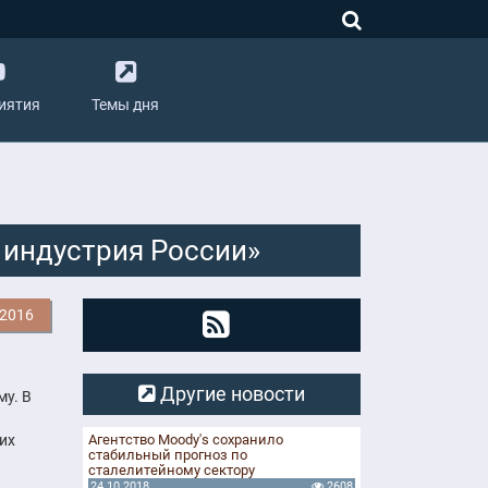
иятия
Темы дня
 индустрия России»
.2016
Другие новости
у. В
их
Агентство Moody's сохранило
стабильный прогноз по
сталелитейному сектору
24.10.2018
2608