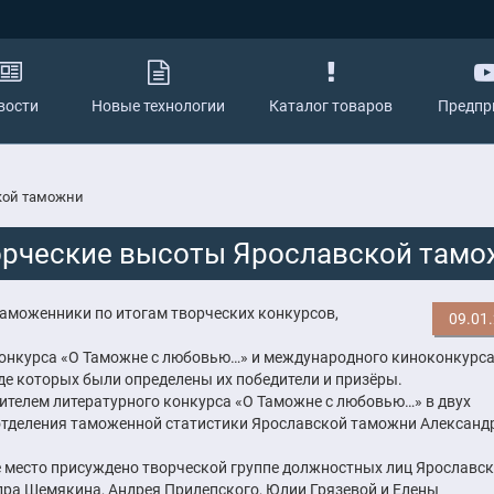
вости
Новые технологии
Каталог товаров
Предпр
кой таможни
орческие высоты Ярославской тамо
таможенники по итогам творческих конкурсов,
09.01
 конкурса «О Таможне с любовью…» и международного киноконкурс
де которых были определены их победители и призёры.
ителем литературного конкурса «О Таможне с любовью…» в двух
отделения таможенной статистики Ярославской таможни Александ
 место присуждено творческой группе должностных лиц Ярославс
дра Шемякина, Андрея Прилепского, Юлии Грязевой и Елены