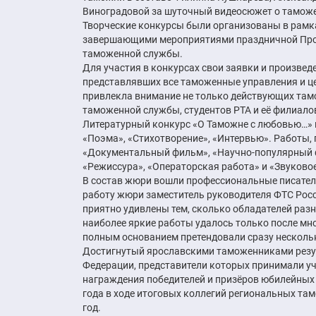
Виноградовой за шуточный видеосюжет о таможе
Творческие конкурсы были организованы в рамк
завершающими мероприятиями праздничной Прог
таможенной службы.
Для участия в конкурсах свои заявки и произвед
представлявших все таможенные управления и ц
привлекла внимание не только действующих тамо
таможенной службы, студентов РТА и её филиало
Литературный конкурс «О Таможне с любовью…» пр
«Поэма», «Стихотворение», «Интервью». Работы,
«Документальный фильм», «Научно-популярный ф
«Режиссура», «Операторская работа» и «Звуково
В состав жюри вошли профессиональные писател
работу жюри заместитель руководителя ФТС Росс
приятно удивлены тем, сколько обладателей раз
наиболее яркие работы удалось только после мн
полным основанием претендовали сразу несколь
Достигнутый ярославскими таможенниками резул
Федерации, представители которых принимали уч
награждения победителей и призёров юбилейных 
года в ходе итоговых коллегий региональных та
год.