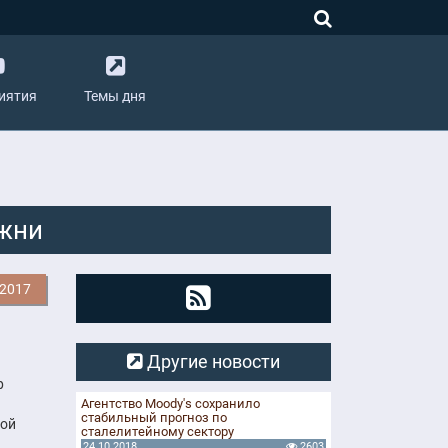
иятия
Темы дня
жни
.2017
а
Другие новости
р
Агентство Moody's сохранило
стабильный прогноз по
кой
сталелитейному сектору
24.10.2018
2603