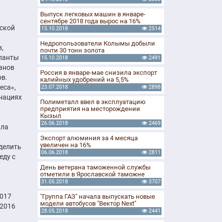
Выпуск легковых машин в январе-
сентябре 2018 года вырос на 16%
ской
15.10.2018
2514
Недропользователи Колымы добыли
,
почти 30 тонн золота
аланты
15.10.2018
2491
анов
Россия в январе-мае снизила экспорт
ов.
калийных удобрений на 5,5%
еса»,
23.07.2018
2898
инациях
Полиметалл ввел в эксплуатацию
предприятия на месторождении
Кызыл
26.06.2018
2469
ила
Экспорт алюминия за 4 месяца
увеличен на 16%
делить
06.06.2018
2811
еду с
День ветерана таможенной службы
отметили в Ярославской таможне
31.05.2018
3707
2017
"Группа ГАЗ" начала выпускать новые
модели автобусов "Вектор Next"
 2016
28.05.2018
2441