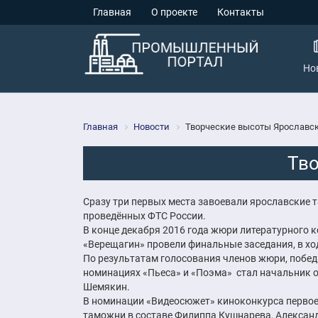
Главная
О проекте
Контакты
Но
Главная
Новости
Творческие высоты Ярославс
Тв
Сразу три первых места завоевали ярославские 
проведённых ФТС России.
В конце декабря 2016 года жюри литературного
«Верещагин» провели финальные заседания, в хо
По результатам голосования членов жюри, побед
номинациях «Пьеса» и «Поэма» стал начальник 
Шемякин.
В номинации «Видеосюжет» киноконкурса первое
таможни в составе Филиппа Кушнарева, Алексан