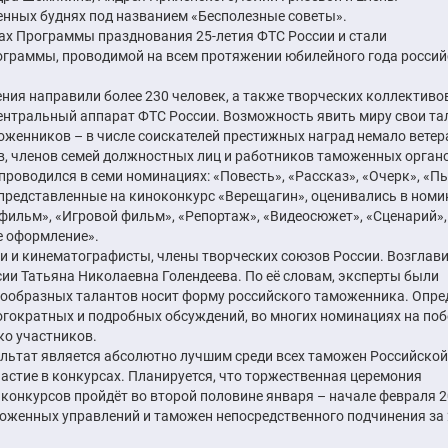
нных буднях под названием «Бесполезные советы».
ах Программы празднования 25-летия ФТС России и стали
раммы, проводимой на всем протяжении юбилейного года россий
ения направили более 230 человек, а также творческих коллективов
ентральный аппарат ФТС России. Возможность явить миру свои т
женников – в числе соискателей престижных наград немало ветер
в, членов семей должностных лиц и работников таможенных орган
оводился в семи номинациях: «Повесть», «Рассказ», «Очерк», «Пь
 представленные на киноконкурс «Верещагин», оценивались в ном
ильм», «Игровой фильм», «Репортаж», «Видеосюжет», «Сценарий»,
е оформление».
и и кинематографисты, члены творческих союзов России. Возглав
ии Татьяна Николаевна Голендеева. По её словам, эксперты были
нообразных талантов носит форму российского таможенника. Опре
огократных и подробных обсуждений, во многих номинациях на поб
ко участников.
ьтат является абсолютно лучшим среди всех таможен Российской
астие в конкурсах. Планируется, что торжественная церемония
конкурсов пройдёт во второй половине января – начале февраля 
моженных управлений и таможен непосредственного подчинения за