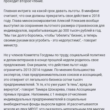
проходит второе чтение.
Главная интрига: на какой срок давать льготы. В минфине
считают, что они должны прекратить свое действие к 2018
году. Глава минэкономразвития Алексей Улюкаев вообще
выступил за сохранение льготного размера страхвзносов для
индивидуалов, зарабатывающих до 300 тысяч рублей в год.
"Мы так долго боролись, чтобы "обелить" бизнес, а теперь
своими руками все угробить - это недопустимо", - говорит
министр.
Но у членов Комитета Госдумы по труду, социальной политике
и делам ветеранов в конце прошлой недели родилось свое
предложение. Они решили, что действие льгот надо
ограничить 2013-2014 годами. По мнению большинства
экспертов, глав предпринимательских союзов и ассоциаций,
это отвернет от легального бизнеса сотни тысяч
предпринимателей. "А те, кто уже ушел "в тень", вряд ли
вернутся",- говорит Тамара Шокарева, глава Ассоциации
прямых продаж. Напомним, с 1 января отчисления
индивидуальных предпринимателей в социальные
внебюджетные фонды выросли вдвое. И рассчитываются
исходя из двух МРОТ, что оказалось непосильным для многих