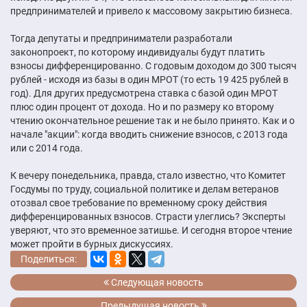
предпринимателей и привело к массовому закрытию бизнеса.
Тогда депутаты и предприниматели разработали
законопроект, по которому индивидуалы будут платить
взносы дифференцированно. С годовым доходом до 300 тысяч
рублей - исходя из базы в один МРОТ (то есть 19 425 рублей в
год). Для других предусмотрена ставка с базой один МРОТ
плюс один процент от дохода. Но и по размеру ко второму
чтению окончательное решение так и не было принято. Как и о
начале "акции": когда вводить снижение взносов, с 2013 года
или с 2014 года.
К вечеру понедельника, правда, стало известно, что Комитет
Госдумы по труду, социальной политике и делам ветеранов
отозвал свое требование по временному сроку действия
дифференцированных взносов. Страсти улеглись? Эксперты
уверяют, что это временное затишье. И сегодня второе чтение
может пройти в бурных дискуссиях.
Поделиться:
Следующая новость
Предыдущая новость