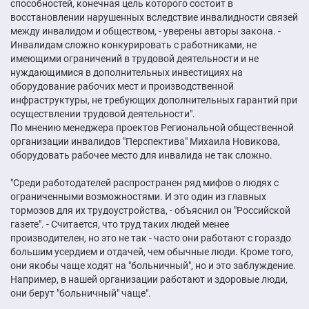
способностей, конечная цель которого состоит в
восстановлении нарушенных вследствие инвалидности связей
между инвалидом и обществом, - уверены авторы закона. -
Инвалидам сложно конкурировать с работниками, не
имеющими ограничений в трудовой деятельности и не
нуждающимися в дополнительных инвестициях на
оборудование рабочих мест и производственной
инфраструктуры, не требующих дополнительных гарантий при
осуществлении трудовой деятельности".
По мнению менеджера проектов Региональной общественной
организации инвалидов "Перспектива" Михаила Новикова,
оборудовать рабочее место для инвалида не так сложно.
"Среди работодателей распространен ряд мифов о людях с
ограниченными возможностями. И это один из главных
тормозов для их трудоустройства, - объяснил он "Российской
газете". - Считается, что труд таких людей менее
производителен, но это не так - часто они работают с гораздо
большим усердием и отдачей, чем обычные люди. Кроме того,
они якобы чаще ходят на "больничный", но и это заблуждение.
Например, в нашей организации работают и здоровые люди,
они берут "больничный" чаще".