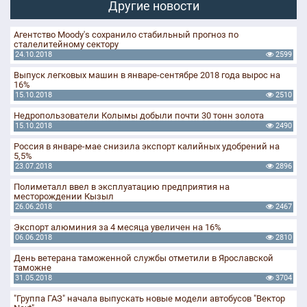
Другие новости
Агентство Moody's сохранило стабильный прогноз по
сталелитейному сектору
24.10.2018
2599
Выпуск легковых машин в январе-сентябре 2018 года вырос на
16%
15.10.2018
2510
Недропользователи Колымы добыли почти 30 тонн золота
15.10.2018
2490
Россия в январе-мае снизила экспорт калийных удобрений на
5,5%
23.07.2018
2896
Полиметалл ввел в эксплуатацию предприятия на
месторождении Кызыл
26.06.2018
2467
Экспорт алюминия за 4 месяца увеличен на 16%
06.06.2018
2810
День ветерана таможенной службы отметили в Ярославской
таможне
31.05.2018
3704
"Группа ГАЗ" начала выпускать новые модели автобусов "Вектор