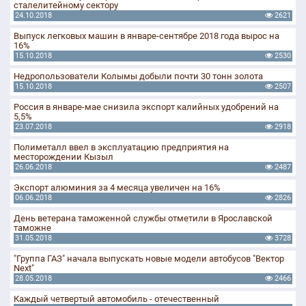
сталелитейному сектору
24.10.2018
2621
Выпуск легковых машин в январе-сентябре 2018 года вырос на
16%
15.10.2018
2530
Недропользователи Колымы добыли почти 30 тонн золота
15.10.2018
2507
Россия в январе-мае снизила экспорт калийных удобрений на
5,5%
23.07.2018
2918
Полиметалл ввел в эксплуатацию предприятия на
месторождении Кызыл
26.06.2018
2487
Экспорт алюминия за 4 месяца увеличен на 16%
06.06.2018
2826
День ветерана таможенной службы отметили в Ярославской
таможне
31.05.2018
3728
"Группа ГАЗ" начала выпускать новые модели автобусов "Вектор
Next"
28.05.2018
2466
Каждый четвертый автомобиль - отечественный