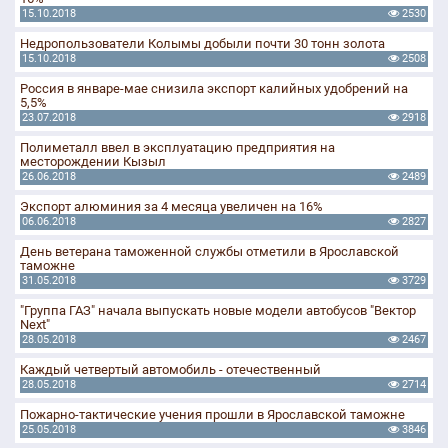
15.10.2018
2530
Недропользователи Колымы добыли почти 30 тонн золота
15.10.2018
2508
Россия в январе-мае снизила экспорт калийных удобрений на
5,5%
23.07.2018
2918
Полиметалл ввел в эксплуатацию предприятия на
месторождении Кызыл
26.06.2018
2489
Экспорт алюминия за 4 месяца увеличен на 16%
06.06.2018
2827
День ветерана таможенной службы отметили в Ярославской
таможне
31.05.2018
3729
"Группа ГАЗ" начала выпускать новые модели автобусов "Вектор
Next"
28.05.2018
2467
Каждый четвертый автомобиль - отечественный
28.05.2018
2714
Пожарно-тактические учения прошли в Ярославской таможне
25.05.2018
3846