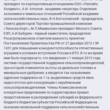
президент по корпоративным отношениям ООО «ПепсиКо
Холдингс», А.И. Алтухов - академик-секретарь Отделения
экономики и земельных отношений Российской академии
селскохозяйственных наук, В.Н.Богословский - председатель
Совета директоров Торгово-промышленной компании
«Техноэкспорт», М.Л.Мамиконян-президент Мясного Совета
ЕЭП, А.И.Бабурин - первый заместитель председателя
Росагропромсоюза отметили важность принятия
Постановления Правительства РФ от 27 декабря 2012 г.№
1431 для повышения конкурентоспособности отечественных
аграриев в условиях вступления России в ВТО. В то же время
ими было подчеркнуто, что введенная с 1 января 2013 года
система государственной поддержки сельхозпроизводителей,
при которой отменяются льготы на дизельное топливо и
минеральные удобрения, а вводится так называемая
адресная поддержка на 1 га, выделяемых средств явно
недостаточно для конкуренции с зарубежными
сельхозпроизводителями. Члены Комиссии внесли
конкретные предложения по корректировке правил
предоставления и распределения субсидий из федерального
бюджета бюджетам субъектов Российской Федерации на
оказание несвязанной поддержки сельскохозяйственным