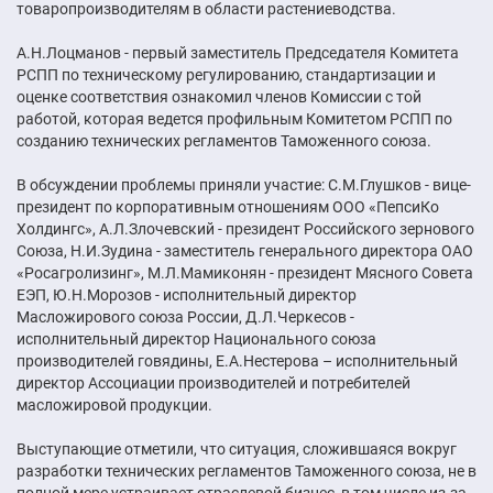
товаропроизводителям в области растениеводства.
А.Н.Лоцманов - первый заместитель Председателя Комитета
РСПП по техническому регулированию, стандартизации и
оценке соответствия ознакомил членов Комиссии с той
работой, которая ведется профильным Комитетом РСПП по
созданию технических регламентов Таможенного союза.
В обсуждении проблемы приняли участие: С.М.Глушков - вице-
президент по корпоративным отношениям ООО «ПепсиКо
Холдингс», А.Л.Злочевский - президент Российского зернового
Союза, Н.И.Зудина - заместитель генерального директора ОАО
«Росагролизинг», М.Л.Мамиконян - президент Мясного Совета
ЕЭП, Ю.Н.Морозов - исполнительный директор
Масложирового союза России, Д.Л.Черкесов -
исполнительный директор Национального союза
производителей говядины, Е.А.Нестерова – исполнительный
директор Ассоциации производителей и потребителей
масложировой продукции.
Выступающие отметили, что ситуация, сложившаяся вокруг
разработки технических регламентов Таможенного союза, не в
полной мере устраивает отраслевой бизнес, в том числе из-за