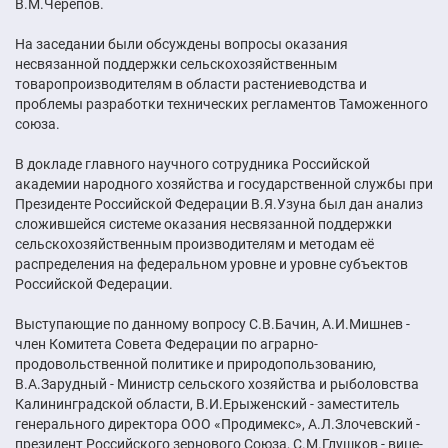
В.М.Черепов.
На заседании были обсуждены вопросы оказания
несвязанной поддержки сельскохозяйственным
товаропроизводителям в области растениеводства и
проблемы разработки технических регламентов Таможенного
союза.
В докладе главного научного сотрудника Российской
академии народного хозяйства и государственной службы при
Президенте Российской Федерации В.Я.Узуна был дан анализ
сложившейся системе оказания несвязанной поддержки
сельскохозяйственным производителям и методам её
распределения на федеральном уровне и уровне субъектов
Российской Федерации.
Выступающие по данному вопросу С.В.Бачин, А.И.Мишнев -
член Комитета Совета Федерации по аграрно-
продовольственной политике и природопользованию,
В.А.Зарудный - Министр сельского хозяйства и рыболовства
Калининградской области, В.И.Ерыженский - заместитель
генерального директора ООО «Продимекс», А.Л.Злочевский -
президент Российского зернового Союза, С.М.Глушков - вице-