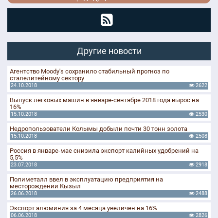
Другие новости
Агентство Moody's сохранило стабильный прогноз по
сталелитейному сектору
24.10.2018
2622
Выпуск легковых машин в январе-сентябре 2018 года вырос на
16%
15.10.2018
2530
Недропользователи Колымы добыли почти 30 тонн золота
15.10.2018
2508
Россия в январе-мае снизила экспорт калийных удобрений на
5,5%
23.07.2018
2918
Полиметалл ввел в эксплуатацию предприятия на
месторождении Кызыл
26.06.2018
2488
Экспорт алюминия за 4 месяца увеличен на 16%
06.06.2018
2826