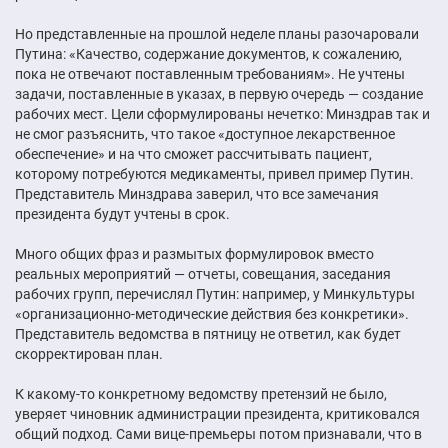
Но представленные на прошлой неделе планы разочаровали
Путина: «Качество, содержание документов, к сожалению,
пока не отвечают поставленным требованиям». Не учтены
задачи, поставленные в указах, в первую очередь — создание
рабочих мест. Цели сформулированы нечетко: Минздрав так и
не смог разъяснить, что такое «доступное лекарственное
обеспечение» и на что сможет рассчитывать пациент,
которому потребуются медикаменты, привел пример Путин.
Представитель Минздрава заверил, что все замечания
президента будут учтены в срок.
Много общих фраз и размытых формулировок вместо
реальных мероприятий — отчеты, совещания, заседания
рабочих групп, перечислял Путин: например, у Минкультуры
«организационно-методические действия без конкретики».
Представитель ведомства в пятницу не ответил, как будет
скорректирован план.
К какому-то конкретному ведомству претензий не было,
уверяет чиновник администрации президента, критиковался
общий подход. Сами вице-премьеры потом признавали, что в