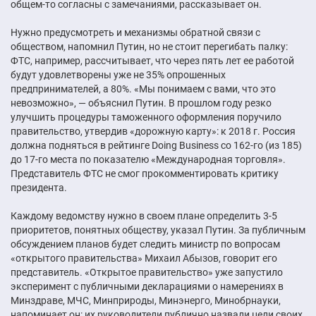
общем-то согласны с замечаниями, рассказывает он.
Нужно предусмотреть и механизмы обратной связи с
обществом, напомнил Путин, но не стоит перегибать палку:
ФТС, например, рассчитывает, что через пять лет ее работой
будут удовлетворены уже не 35% опрошенных
предпринимателей, а 80%. «Мы понимаем с вами, что это
невозможно», — объяснил Путин. В прошлом году резко
улучшить процедуры таможенного оформления поручило
правительство, утвердив «дорожную карту»: к 2018 г. Россия
должна подняться в рейтинге Doing Business со 162-го (из 185)
до 17-го места по показателю «Международная торговля».
Представитель ФТС не смог прокомментировать критику
президента.
Каждому ведомству нужно в своем плане определить 3-5
приоритетов, понятных обществу, указал Путин. За публичным
обсуждением планов будет следить министр по вопросам
«открытого правительства» Михаил Абызов, говорит его
представитель. «Открытое правительство» уже запустило
эксперимент с публичными декларациями о намерениях в
Минздраве, МЧС, Минприроды, Минэнерго, Минобрнауки,
напоминает он: их руководители публично назвали цели своих