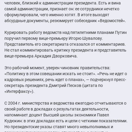
человек, близкий к администрации президента. Есть и вина
самой администрации, признает он: ее сотрудники нечетко
сформулировали, чего именно хотят. В итоге выходят
абсурдные документы, резюмирует собеседник «Ведомостей».
Курировать работу ведомств над пятилетними планами Путин
поручил первому вице-премьеру Игорю Шувалову.
Представитель его секретариата отказался от комментариев.
Не стал комментировать критику президента и представитель
вице-премьера Аркадия Дворковича.
Это рабочий момент, уверен чиновник правительства:
«Политику в этом совещании искать не стоит». «Речь не идет о
кадровых решениях, речь идет о планах», — подчеркнул пресс-
секретарь президента Дмитрий Песков (цитата по
«Интерфаксу»).
С 2004 г. министерства и ведомства ежегодно отчитываются о
своей работе в докладах о результатах деятельности,
напоминает доцент Высшей школы экономики Павел
Кудюкин: в этих докладах есть и цели с четкими показателями.
Но президентские указы ставят много невыполнимых и