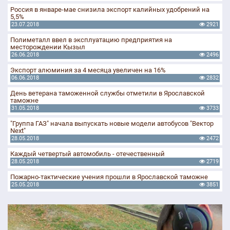
Россия в январе-мае снизила экспорт калийных удобрений на
5,5%
23.07.2018
2921
Полиметалл ввел в эксплуатацию предприятия на
месторождении Кызыл
26.06.2018
2496
Экспорт алюминия за 4 месяца увеличен на 16%
06.06.2018
2832
День ветерана таможенной службы отметили в Ярославской
таможне
31.05.2018
3733
"Группа ГАЗ" начала выпускать новые модели автобусов "Вектор
Next"
28.05.2018
2472
Каждый четвертый автомобиль - отечественный
28.05.2018
2719
Пожарно-тактические учения прошли в Ярославской таможне
25.05.2018
3851