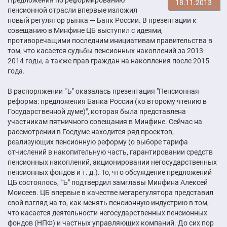
18.11.2013
пенсионной отрасли впервые изложил
новый регулятор рынка — Банк России. В презентации к
совещанию в Минфине ЦБ выступил с идеями,
противоречащими последним инициативам правительства в
том, что касается судьбы пенсионных накоплений за 2013-
2014 годы, а также прав граждан на накопления после 2015
года.
В распоряжении "Ъ" оказалась презентация "Пенсионная
реформа: предложения Банка России (ко второму чтению в
Государственной думе)", которая была представлена
участникам пятничного совещания в Минфине. Сейчас на
рассмотрении в Госдуме находится ряд проектов,
реализующих пенсионную реформу (о выборе тарифа
отчислений в накопительную часть, гарантировании средств
пенсионных накоплений, акционировании негосударственных
пенсионных фондов и т. д.). То, что обсуждение предложений
ЦБ состоялось, "Ъ" подтвердил замглавы Минфина Алексей
Моисеев. ЦБ впервые в качестве мегарегулятора представил
свой взгляд на то, как менять пенсионную индустрию в том,
что касается деятельности негосударственных пенсионных
фондов (НПФ) и частных управляющих компаний. До сих пор