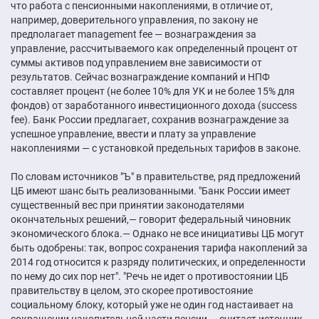
что работа с пенсионными накоплениями, в отличие от,
например, доверительного управления, по закону не
предполагает management fee — вознаграждения за
управление, рассчитываемого как определенный процент от
суммы активов под управлением вне зависимости от
результатов. Сейчас вознаграждение компаний и НПФ
составляет процент (не более 10% для УК и не более 15% для
фондов) от заработанного инвестиционного дохода (success
fee). Банк России предлагает, сохранив вознаграждение за
успешное управление, ввести и плату за управление
накоплениями — с установкой предельных тарифов в законе.
По словам источников "Ъ" в правительстве, ряд предложений
ЦБ имеют шанс быть реализованными. "Банк России имеет
существенный вес при принятии законодателями
окончательных решений,— говорит федеральный чиновник
экономического блока.— Однако не все инициативы ЦБ могут
быть одобрены: так, вопрос сохранения тарифа накоплений за
2014 год относится к разряду политических, и определенности
по нему до сих пор нет". "Речь не идет о противостоянии ЦБ
правительству в целом, это скорее противостояние
социальному блоку, который уже не один год настаивает на
сокращении накопительной части пенсии,— считает источник