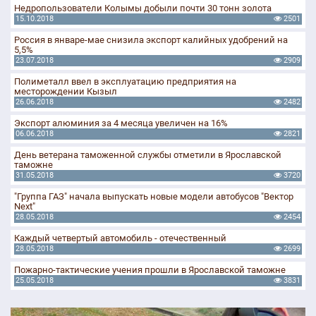
Недропользователи Колымы добыли почти 30 тонн золота
15.10.2018
2501
Россия в январе-мае снизила экспорт калийных удобрений на
5,5%
23.07.2018
2909
Полиметалл ввел в эксплуатацию предприятия на
месторождении Кызыл
26.06.2018
2482
Экспорт алюминия за 4 месяца увеличен на 16%
06.06.2018
2821
День ветерана таможенной службы отметили в Ярославской
таможне
31.05.2018
3720
"Группа ГАЗ" начала выпускать новые модели автобусов "Вектор
Next"
28.05.2018
2454
Каждый четвертый автомобиль - отечественный
28.05.2018
2699
Пожарно-тактические учения прошли в Ярославской таможне
25.05.2018
3831