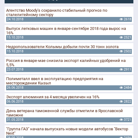
Агентство Moody's сохранило стабильный прогноз по
сталелитейному сектору
24.10.2018
2618
Выпуск легковых машин в январе-сентябре 2018 года вырос на
16%
15.10.2018
2521
Недропользователи Колымы добыли почти 30 тонн золота
15.10.2018
2502
Россия в январе-мае снизила экспорт калийных удобрений на
5,5%
23.07.2018
2911
Полиметалл ввел в эксплуатацию предприятия на
месторождении Кызыл
26.06.2018
2484
Экспорт алюминия за 4 месяца увеличен на 16%
06.06.2018
2822
День ветерана таможенной службы отметили в Ярославской
таможне
31.05.2018
3721
"Группа ГАЗ" начала выпускать новые модели автобусов "Вектор
Next"
28.05.2018
2456