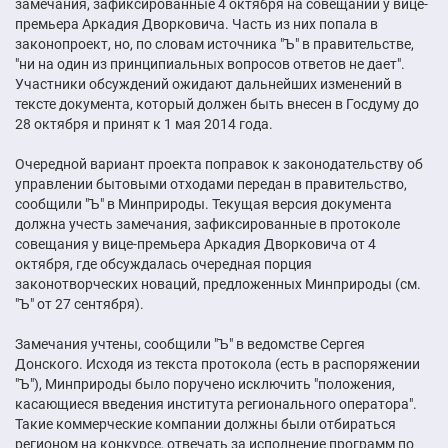
замечания, зафиксированные 4 октября на совещании у вице-
премьера Аркадия Дворковича. Часть из них попала в
законопроект, но, по словам источника "Ъ" в правительстве,
"ни на один из принципиальных вопросов ответов не дает".
Участники обсуждений ожидают дальнейших изменений в
тексте документа, который должен быть внесен в Госдуму до
28 октября и принят к 1 мая 2014 года.
Очередной вариант проекта поправок к законодательству об
управлении бытовыми отходами передан в правительство,
сообщили "Ъ" в Минприроды. Текущая версия документа
должна учесть замечания, зафиксированные в протоколе
совещания у вице-премьера Аркадия Дворковича от 4
октября, где обсуждалась очередная порция
законотворческих новаций, предложенных Минприроды (см.
"Ъ" от 27 сентября).
Замечания учтены, сообщили "Ъ" в ведомстве Сергея
Донского. Исходя из текста протокола (есть в распоряжении
"Ъ"), Минприроды было поручено исключить "положения,
касающиеся введения института регионального оператора".
Такие коммерческие компании должны были отбираться
регионом на конкурсе, отвечать за исполнение программ по