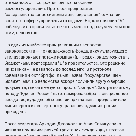
отказалось от построения рынка на основе
саморегулирования. Протокол предполагает
"совершенствование системы лицензирования" компаний,
занятых в сфере управления отходами. Но, как пояснил "Ъ"
собеседник в правительстве, что именно подразумевается под
этим, непонятно.
Но один из наиболее принципиальных вопросов
законопроекта — принадлежность фонда, аккумулирующего
утилизационные платежи компаний,— решен, он должен стать
бюджетным, подтвердили "Ъ" в правительстве. Это решение
чиновникам не давалось до последнего. В протоколе
совещания 4 октября фонд был назван "государственным
бюджетным", но ведомства вскоре получили другую версию
документа, где он именуется просто "фондом". Завтра по этому
поводу "Единая Россия" даже намерена собрать специальное
заседание, куда для объяснений приглашены представители
министерств и экспертного управления администрации
президента.
Пресс-секретарь Аркадия Дворковича Алия Самигуллина
назвала появление разной трактовки фонда и двух текстов
протокола "технической ошибкой". На вопрос, учтены ли в