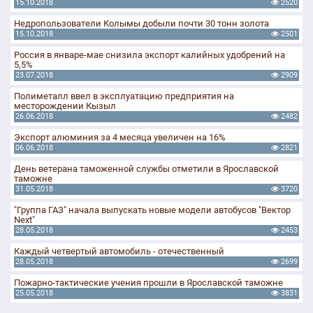
15.10.2018
2520
Недропользователи Колымы добыли почти 30 тонн золота
15.10.2018
2501
Россия в январе-мае снизила экспорт калийных удобрений на
5,5%
23.07.2018
2909
Полиметалл ввел в эксплуатацию предприятия на
месторождении Кызыл
26.06.2018
2482
Экспорт алюминия за 4 месяца увеличен на 16%
06.06.2018
2821
День ветерана таможенной службы отметили в Ярославской
таможне
31.05.2018
3720
"Группа ГАЗ" начала выпускать новые модели автобусов "Вектор
Next"
28.05.2018
2453
Каждый четвертый автомобиль - отечественный
28.05.2018
2699
Пожарно-тактические учения прошли в Ярославской таможне
25.05.2018
3831