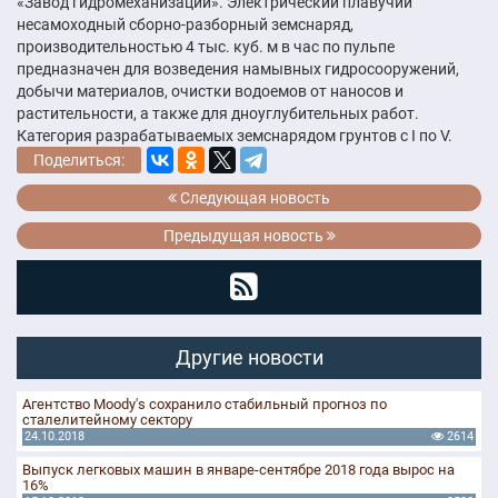
«Завод гидромеханизации». Электрический плавучий
несамоходный сборно-разборный земснаряд,
производительностью 4 тыс. куб. м в час по пульпе
предназначен для возведения намывных гидросооружений,
добычи материалов, очистки водоемов от наносов и
растительности, а также для дноуглубительных работ.
Категория разрабатываемых земснарядом грунтов с I по V.
Поделиться:
Следующая новость
Предыдущая новость
Другие новости
Агентство Moody's сохранило стабильный прогноз по
сталелитейному сектору
24.10.2018
2614
Выпуск легковых машин в январе-сентябре 2018 года вырос на
16%