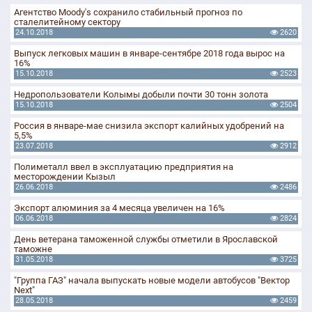
Агентство Moody's сохранило стабильный прогноз по
сталелитейному сектору
24.10.2018
2620
Выпуск легковых машин в январе-сентябре 2018 года вырос на
16%
15.10.2018
2523
Недропользователи Колымы добыли почти 30 тонн золота
15.10.2018
2504
Россия в январе-мае снизила экспорт калийных удобрений на
5,5%
23.07.2018
2912
Полиметалл ввел в эксплуатацию предприятия на
месторождении Кызыл
26.06.2018
2486
Экспорт алюминия за 4 месяца увеличен на 16%
06.06.2018
2824
День ветерана таможенной службы отметили в Ярославской
таможне
31.05.2018
3725
"Группа ГАЗ" начала выпускать новые модели автобусов "Вектор
Next"
28.05.2018
2459