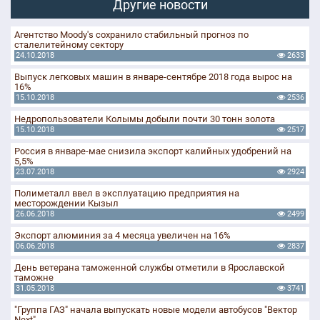
Другие новости
Агентство Moody's сохранило стабильный прогноз по
сталелитейному сектору
24.10.2018
2633
Выпуск легковых машин в январе-сентябре 2018 года вырос на
16%
15.10.2018
2536
Недропользователи Колымы добыли почти 30 тонн золота
15.10.2018
2517
Россия в январе-мае снизила экспорт калийных удобрений на
5,5%
23.07.2018
2924
Полиметалл ввел в эксплуатацию предприятия на
месторождении Кызыл
26.06.2018
2499
Экспорт алюминия за 4 месяца увеличен на 16%
06.06.2018
2837
День ветерана таможенной службы отметили в Ярославской
таможне
31.05.2018
3741
"Группа ГАЗ" начала выпускать новые модели автобусов "Вектор
Next"