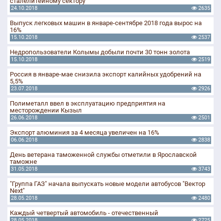
сталелитейному сектору
24.10.2018
2635
Выпуск легковых машин в январе-сентябре 2018 года вырос на
16%
15.10.2018
2537
Недропользователи Колымы добыли почти 30 тонн золота
15.10.2018
2519
Россия в январе-мае снизила экспорт калийных удобрений на
5,5%
23.07.2018
2926
Полиметалл ввел в эксплуатацию предприятия на
месторождении Кызыл
26.06.2018
2501
Экспорт алюминия за 4 месяца увеличен на 16%
06.06.2018
2838
День ветерана таможенной службы отметили в Ярославской
таможне
31.05.2018
3743
"Группа ГАЗ" начала выпускать новые модели автобусов "Вектор
Next"
28.05.2018
2480
Каждый четвертый автомобиль - отечественный
28.05.2018
2725