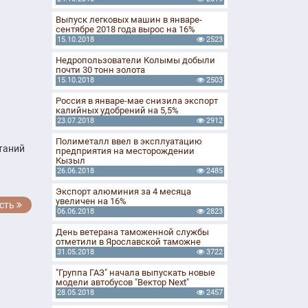
Выпуск легковых машин в январе-
сентябре 2018 года вырос на 16%
15.10.2018
2523
Недропользователи Колымы добыли
почти 30 тонн золота
15.10.2018
2503
Россия в январе-мае снизила экспорт
калийных удобрений на 5,5%
23.07.2018
2912
Полиметалл ввел в эксплуатацию
таний
предприятия на месторождении
Кызыл
26.06.2018
2485
Экспорт алюминия за 4 месяца
увеличен на 16%
сть
06.06.2018
2823
День ветерана таможенной службы
отметили в Ярославской таможне
31.05.2018
3722
"Группа ГАЗ" начала выпускать новые
модели автобусов "Вектор Next"
28.05.2018
2457