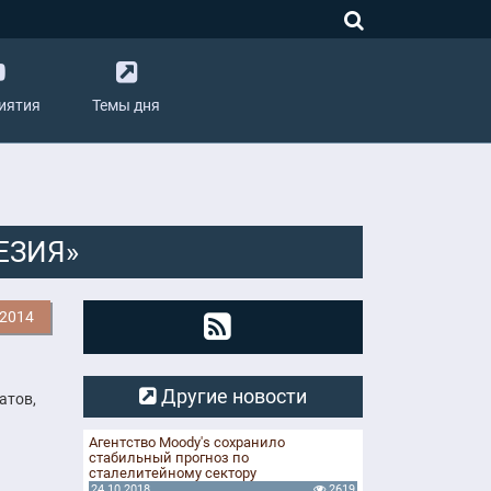
иятия
Темы дня
ЕЗИЯ»
.2014
Другие новости
атов,
Агентство Moody's сохранило
стабильный прогноз по
сталелитейному сектору
24.10.2018
2619