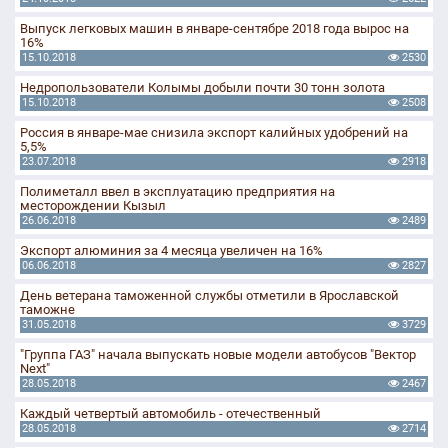
Выпуск легковых машин в январе-сентябре 2018 года вырос на
16%
15.10.2018
2530
Недропользователи Колымы добыли почти 30 тонн золота
15.10.2018
2508
Россия в январе-мае снизила экспорт калийных удобрений на
5,5%
23.07.2018
2918
Полиметалл ввел в эксплуатацию предприятия на
месторождении Кызыл
26.06.2018
2489
Экспорт алюминия за 4 месяца увеличен на 16%
06.06.2018
2827
День ветерана таможенной службы отметили в Ярославской
таможне
31.05.2018
3729
"Группа ГАЗ" начала выпускать новые модели автобусов "Вектор
Next"
28.05.2018
2467
Каждый четвертый автомобиль - отечественный
28.05.2018
2714