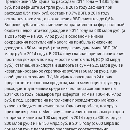
Предложения Минфина по расходам 2014 года — 13,85 трлн
руб. при дефиците 0,4 трлн руб., в 2015 году дефицит при
расходах 0,54 трлн руб. составит 0,7% ВВП, в 2016 году
останется таким же, а в отношении ВВП снизится до 0,6%.
Вопреки публичным заявлениям правительства федеральный
бюджет недосчитается доходов в 2014 году на 630 млрд руб. (а
в 2015 году — на 920 млрд руб.) в основном не из-за
сокращения поступлений налога на прибыль (снижение
доходов на 50 млрд руб.) или ухудшения динамики ВВП (30
млрд руб. в 2014 году). В 2014 году главная причина снижения
прогноза доходов по весу — рост вычетов по НДС (250 млрд
руб.), стагнация экспорта и импорта (в сумме 225 млрд руб.) и
незапланированное укрепление рубля (160 млрд руб.). Как
сообщают источники "Ъ", Минфин к совещанию 24 июня
предлагает в основном средства, мало меняющие структуру
расходов: крупнейшим среди них является сокращение на
2014-2015 годы размеров трансфертов ПФР на 130-140 млрд
руб. в год. Средства на исполнение президентских майских
указов в бюджет вписываются. Одна из проблем, которую
приходится решать Минфину,— снижение прогнозных доходов
от приватизации на 100 млрд руб. в 2014 году (с 330 млрд до
230 млрд руб.) и на 150 млрд руб. в 2015 году (с 600 млрд до
450 млрд руб.): ведомство предлагает соответственно