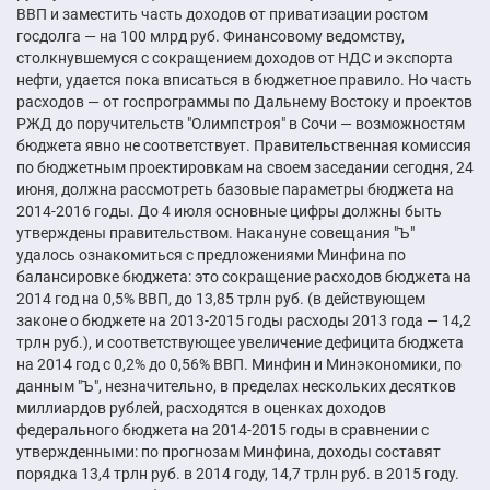
ВВП и заместить часть доходов от приватизации ростом
госдолга — на 100 млрд руб. Финансовому ведомству,
столкнувшемуся с сокращением доходов от НДС и экспорта
нефти, удается пока вписаться в бюджетное правило. Но часть
расходов — от госпрограммы по Дальнему Востоку и проектов
РЖД до поручительств "Олимпстроя" в Сочи — возможностям
бюджета явно не соответствует. Правительственная комиссия
по бюджетным проектировкам на своем заседании сегодня, 24
июня, должна рассмотреть базовые параметры бюджета на
2014-2016 годы. До 4 июля основные цифры должны быть
утверждены правительством. Накануне совещания "Ъ"
удалось ознакомиться с предложениями Минфина по
балансировке бюджета: это сокращение расходов бюджета на
2014 год на 0,5% ВВП, до 13,85 трлн руб. (в действующем
законе о бюджете на 2013-2015 годы расходы 2013 года — 14,2
трлн руб.), и соответствующее увеличение дефицита бюджета
на 2014 год с 0,2% до 0,56% ВВП. Минфин и Минэкономики, по
данным "Ъ", незначительно, в пределах нескольких десятков
миллиардов рублей, расходятся в оценках доходов
федерального бюджета на 2014-2015 годы в сравнении с
утвержденными: по прогнозам Минфина, доходы составят
порядка 13,4 трлн руб. в 2014 году, 14,7 трлн руб. в 2015 году.