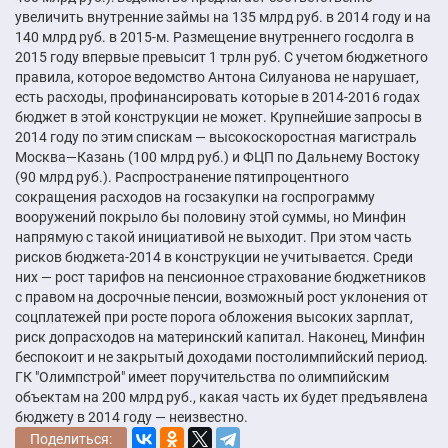
увеличить внутренние займы на 135 млрд руб. в 2014 году и на
140 млрд руб. в 2015-м. Размещение внутреннего госдолга в
2015 году впервые превысит 1 трлн руб. С учетом бюджетного
правила, которое ведомство Антона Силуанова не нарушает,
есть расходы, профинансировать которые в 2014-2016 годах
бюджет в этой конструкции не может. Крупнейшие запросы в
2014 году по этим спискам — высокоскоростная магистраль
Москва—Казань (100 млрд руб.) и ФЦП по Дальнему Востоку
(90 млрд руб.). Распространение пятипроцентного
сокращения расходов на госзакупки на госпрограмму
вооружений покрыло бы половину этой суммы, но Минфин
напрямую с такой инициативой не выходит. При этом часть
рисков бюджета-2014 в конструкции не учитывается. Среди
них — рост тарифов на пенсионное страхование бюджетников
с правом на досрочные пенсии, возможный рост уклонения от
соцплатежей при росте порога обложения высоких зарплат,
риск допрасходов на материнский капитал. Наконец, Минфин
беспокоит и не закрытый доходами постолимпийский период.
ГК "Олимпстрой" имеет поручительства по олимпийским
объектам на 200 млрд руб., какая часть их будет предъявлена
бюджету в 2014 году — неизвестно.
Поделиться: