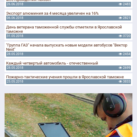
26.06.2018
2483
Экспорт алюминия за 4 месяца увеличен на 16%
06.06.2018
2821
День ветерана таможенной службы отметили в Ярославской
таможне
31.05.2018
3720
"Группа ГАЗ" начала выпускать новые модели автобусов "Вектор
Next"
28.05.2018
2454
Каждый четвертый автомобиль - отечественный
28.05.2018
2699
Пожарно-тактические учения прошли в Ярославской таможне
25.05.2018
3833