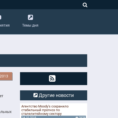
иятия
Темы дня
.2013
Другие новости
ет
Агентство Moody's сохранило
стабильный прогноз по
альных
сталелитейному сектору
24.10.2018
2626