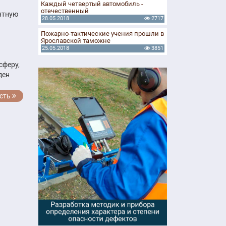
Каждый четвертый автомобиль -
отечественный
нтную
28.05.2018
2717
Пожарно-тактические учения прошли в
Ярославской таможне
25.05.2018
3851
сферу,
ден
сть