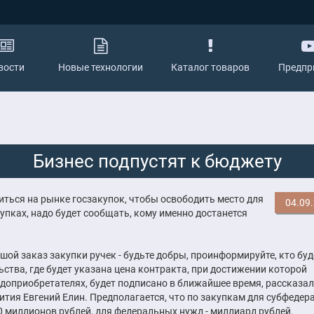
вости
Новые технологии
Каталог товаров
Предпр
Бизнес подпустят к бюджету
ться на рынке госзакупок, чтобы освободить место для
04.09
купках, надо будет сообщать, кому именно достанется
й заказ закупки ручек - будьте добры, проинформируйте, кто буд
тва, где будет указана цена контракта, при достижении которой
оприобретателях, будет подписано в ближайшее время, рассказал
ия Евгений Елин. Предполагается, что по закупкам для субфедер
0 миллионов рублей, для федеральных нужд - миллиард рублей.