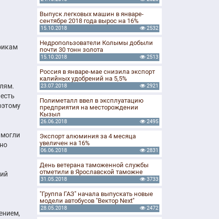
Выпуск легковых машин в январе-
сентябре 2018 года вырос на 16%
15.10.2018
2532
Недропользователи Колымы добыли
афикам
почти 30 тонн золота
15.10.2018
2513
Россия в январе-мае снизила экспорт
калийных удобрений на 5,5%
елям.
23.07.2018
2921
 есть
Полиметалл ввел в эксплуатацию
оэтому
предприятия на месторождении
Кызыл
26.06.2018
2495
 могли
Экспорт алюминия за 4 месяца
увеличен на 16%
жно
06.06.2018
2831
День ветерана таможенной службы
отметили в Ярославской таможне
щий
31.05.2018
3733
"Группа ГАЗ" начала выпускать новые
модели автобусов "Вектор Next"
28.05.2018
2472
ением,