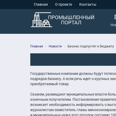
Главная
О проекте
Контакты
Но
Главная
Новости
Бизнес подпустят к бюджету
Государственные компании должны будут потесни
подрядов бизнесу. А если речь идет о крупных за
приобретаемый товар.
Скажем, размещают муниципальные власти большо
конечным получателем. Постановление правительс
возникает необходимость информировать о выгод
журналистам заместитель главы минэкономразвит
и муниципальных нужд этот потолок составит 10