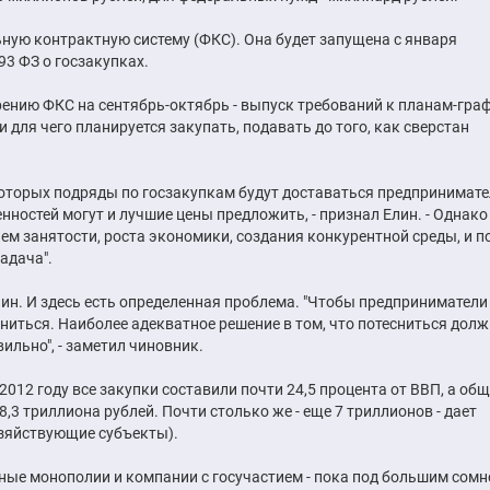
ную контрактную систему (ФКС). Она будет запущена с января
93 ФЗ о госзакупках.
дрению ФКС на сентябрь-октябрь - выпуск требований к планам-гр
 для чего планируется закупать, подавать до того, как сверстан
 которых подряды по госзакупкам будут доставаться предпринимат
нностей могут и лучшие цены предложить, - признал Елин. - Однако
ем занятости, роста экономики, создания конкурентной среды, и п
адача".
лин. И здесь есть определенная проблема. "Чтобы предприниматели
тесниться. Наиболее адекватное решение в том, что потесниться дол
ильно", - заметил чиновник.
012 году все закупки составили почти 24,5 процента от ВВП, а об
8,3 триллиона рублей. Почти столько же - еще 7 триллионов - дает
озяйствующие субъекты).
ные монополии и компании с госучастием - пока под большим сомн