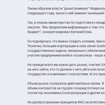
Таким образом власти "донастраивают" Федераль
следующего года, закон о ней заменит нынешний 
Так, в планах министерства по подготовке к вне
закупок. "Мы предлагаем информацию о том, что и
бюджет",- конкретизировал Евгений Елин.
Он подчеркнул, что важно создать условия, при
"Конечно, большие корпорации в силу своих особе
государственные задачи, связанные с обеспечени
участие предпринимателей в госзакупках - наша з
Но прежде всего им нужно дать рынок, считает Е
на него зайти, кто-то должен с него уйти или по
государство и компании с госучастием. И это прав
Объем рынка госзакупок действительно велик. В 2
объем контрактов за год для госнужд потянул на 
госсектор экономики (госкорпорации и другие х
Но распространение принципов ФКС на естествен