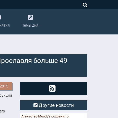
иятия
Темы дня
Ярославля больше 49
.2015
трукций
Другие новости
его
Агентство Moody's сохранило