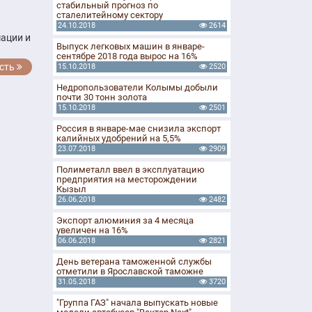
стабильный прогноз по
сталелитейному сектору
24.10.2018
2614
ации и
Выпуск легковых машин в январе-
сентябре 2018 года вырос на 16%
сть
15.10.2018
2520
Недропользователи Колымы добыли
почти 30 тонн золота
15.10.2018
2501
Россия в январе-мае снизила экспорт
калийных удобрений на 5,5%
23.07.2018
2909
Полиметалл ввел в эксплуатацию
предприятия на месторождении
Кызыл
26.06.2018
2482
Экспорт алюминия за 4 месяца
увеличен на 16%
06.06.2018
2821
День ветерана таможенной службы
отметили в Ярославской таможне
31.05.2018
3720
"Группа ГАЗ" начала выпускать новые