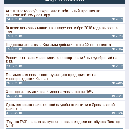
Агентство Moody's сохранило стабильный прогноз по
сталелитейному сектору
24.10.2018
2619
Выпуск легковых машин в январе-сентябре 2018 года вырос на
16%
15.10.2018
2523
Недропользователи Колымы добыли почти 30 тонн золота
15.10.2018
2504
Россия в январе-мае снизила экспорт калийных удобрений на
5,5%
23.07.2018
2912
Полиметалл ввел в эксплуатацию предприятия на
месторождении Кызыл
26.06.2018
2485
Экспорт алюминия за 4 месяца увеличен на 16%
06.06.2018
2824
День ветерана таможенной службы отметили в Ярославской
таможне
31.05.2018
3725
"Группа ГАЗ" начала выпускать новые модели автобусов "Вектор
Next"