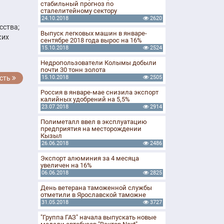
стабильный прогноз по
сталелитейному сектору
24.10.2018
2620
сства;
Выпуск легковых машин в январе-
ких
сентябре 2018 года вырос на 16%
15.10.2018
2524
Недропользователи Колымы добыли
почти 30 тонн золота
сть
15.10.2018
2505
Россия в январе-мае снизила экспорт
калийных удобрений на 5,5%
23.07.2018
2914
Полиметалл ввел в эксплуатацию
предприятия на месторождении
Кызыл
26.06.2018
2486
Экспорт алюминия за 4 месяца
увеличен на 16%
06.06.2018
2825
День ветерана таможенной службы
отметили в Ярославской таможне
31.05.2018
3727
"Группа ГАЗ" начала выпускать новые