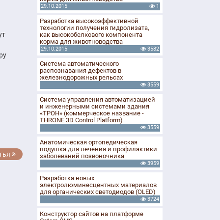
29.10.2015
1
Разработка высокоэффективной
технологии получения гидролизата,
ут
как высокобелкового компонента
корма для животноводства
29.10.2015
3582
ру
Система автоматического
распознавания дефектов в
железнодорожных рельсах
3559
Система управления автоматизацией
и инженерными системами здания
«ТРОН» (коммерческое название -
THRONE 3D Control Platform)
3559
Анатомическая ортопедическая
подушка для лечения и профилактики
тья
заболеваний позвоночника
3959
Разработка новых
электролюминесцентных материалов
для органических светодиодов (OLED)
3724
Конструктор сайтов на платформе