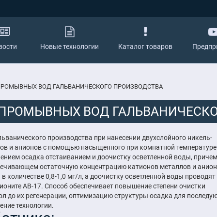
вости
Новые технологии
Каталог товаров
Предпр
ПРОМЫВНЫХ ВОД ГАЛЬВАНИЧЕСКОГО ПРОИЗВОДСТВА
 ПРОМЫВНЫХ ВОД ГАЛЬВАНИЧЕСКО
ьванического производства при нанесении двухслойного никель-
ов и анионов с помощью насыщенного при комнатной температуре
ением осадка отстаиванием и доочистку осветленной воды, приче
спечивающем остаточную концентрацию катионов металлов и анио
 в количестве 0,8-1,0 мг/л, а доочистку осветленной воды проводят
анионите АВ-17. Способ обеспечивает повышение степени очистки
л до их регенерации, оптимизацию структуры осадка для последу
ение технологии.