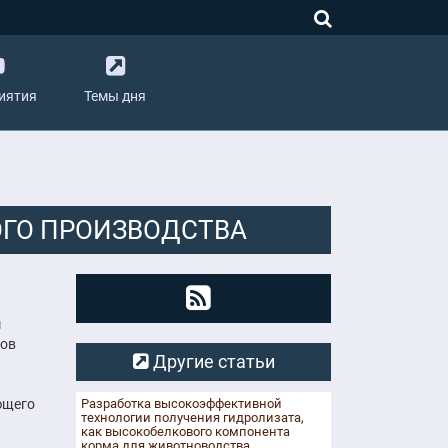
иятия
Темы дня
ГО ПРОИЗВОДСТВА
м
нов
Другие статьи
ющего
Разработка высокоэффективной
технологии получения гидролизата,
как высокобелкового компонента
корма для животноводства