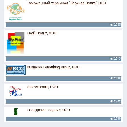
Таможенный терминал "Верхняя-Волга", ООО
2555
Скай Принт, ООО
2513
Business Consulting Group, ООО
2588
ЭлкомВолга, ООО
2702
Спецдизельсервис, ООО
2589