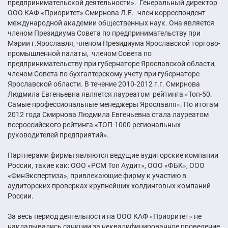
предпринимательской деятельности». Генеральный директор
ООО КАФ «Приоритет» Смирнова Л.Е.- член корреспондент
международной академии общественных наук. Она является
членом Президиума Совета по предпринимательству при
Мэрии г.Ярославля, членом Президиума Ярославской торгово-
промышленной палаты, членом Совета по
предпринимательству при губернаторе Ярославской области,
членом Совета по бухгалтерскому учету при губернаторе
Ярославской области. В течение 2010-2012 г.г. Смирнова
Людмила Евгеньевна является лауреатом рейтинга «Топ-50.
Самые профессиональные менеджеры Ярославля». По итогам
2012 года Смирнова Людмила Евгеньевна стала лауреатом
всероссийского рейтинга «ТОП-1000 региональных
руководителей предприятий».
Партнерами фирмы являются ведущие аудиторские компании
России, такие как: ООО «РСМ Топ Аудит», ООО «ФБК», ООО
«ФинЭкспертиза», привлекающие фирму к участию в
аудиторских проверках крупнейших холдинговых компаний
России.
За весь период деятельности на ООО КАФ «Приоритет» не
накладывались санкции за неквалифицированное проведение